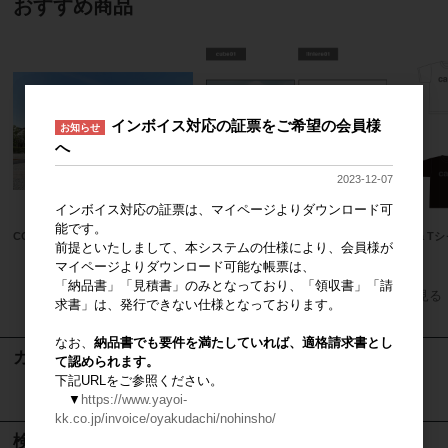
おすすめ商品
インボイス対応の証票をご希望の会員様
お知らせ
へ
2023-12-07
インボイス対応の証票は、マイページよりダウンロード可
能です。
CGパース製作サービス
選べる！５枚セット「casaの家」ポ
casa T
前提といたしまして、本システムの仕様により、会員様が
スター
マイページよりダウンロード可能な帳票は、
「納品書」「見積書」のみとなっており、「領収書」「請
すべてのおすすめ商品を見る
求書」は、発行できない仕様となっております。
なお、
納品書でも要件を満たしていれば、適格請求書とし
カート
て認められます。
下記URLをご参照ください。
カートは空です
▼
https://www.yayoi-
kk.co.jp/invoice/oyakudachi/nohinsho/
検索