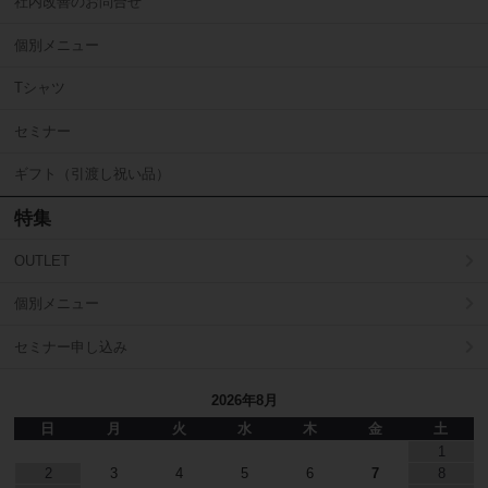
社内改善のお問合せ
個別メニュー
Tシャツ
セミナー
ギフト（引渡し祝い品）
特集
OUTLET
個別メニュー
セミナー申し込み
2026年8月
日
月
火
水
木
金
土
1
2
3
4
5
6
7
8