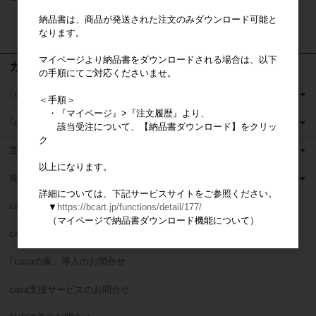
納品書は、商品が発送された注文のみダウンロード可能と
検索
なります。
マイページより納品書をダウンロードされる場合は、以下
カテゴリ
の手順にてご対応くださいませ。
｢casaの家」営業ツール
＜手順＞
・『マイページ』>『注文履歴』より、
｢casaの家」現場ツール
該当受注について、【納品書ダウンロード】をクリッ
ク
営業販促ツール
以上になります。
推奨部材
詳細については、下記サービスサイトをご参照ください。
casaネットワーク割引サービス
▼
https://bcart.jp/functions/detail/177/
（マイページで納品書ダウンロード機能について）
casa営業研修
｢casaの家」導入のお問合せ
casa支援サービスのお問合せ