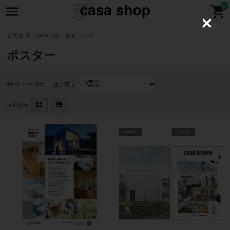
0
C
l
全商品
｢casaの家」営業ツール
o
s
ポスター
e
4
件中 1〜4件目
並び替え
表示切替