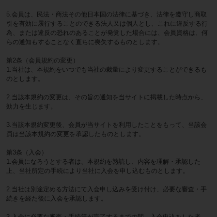
5.会員は、民法・商法その他日本国の法律に基づき、法律を遵守し商取
引を有効に履行することのできる法人又は個人とし、これに違反する行
為、または違反の恐れのあることが発覚した場合には、会員資格は、何
らの通知もすることなく直ちに喪失するものとします。
第2条（会員規約の変更）
1.当社は、本規約をいつでも当社の裁量により変更することができるも
のとします。
2.当該本規約の変更は、その旨の通知を当サイトに掲載した時点から、
効力を生じます。
3.当該本規約変更後、会員が当サイトを利用したことをもって、当該会
員は当該本規約の変更を承認したものとします。
第3条（入会）
1.会員になろうとする者は、本規約を熟読し、内容を理解・承認した
上、当社所定の手続により当社に入会を申し込むものとします。
2.当社は別途定める方法にて入会申し込みを受け付け、必要な審査・手
続きを経た後に入会を承認します。
3.入会に必要な審査・手続等が完了するまでの間、入会申込をした者