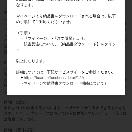
・当会員向け価格の漏洩がある場合
なります。
第7条（免責）
マイページより納品書をダウンロードされる場合は、以下
1.当社は、会員に事前の通知・予告なく、当サービスの一部又は全てに
の手順にてご対応くださいませ。
ついて内容の変更・中断・停止・廃止をすることができるものとし、当
サービスの内容の変更・中断・遅滞・中止又は会員登録の抹消等によっ
＜手順＞
て発生する損害について、一切の責任を負いません。また、当サービス
・『マイページ』>『注文履歴』より、
の内容の変更・中断・遅滞・中止、又は会員の登録抹消を行う場合、当
該当受注について、【納品書ダウンロード】をクリッ
社は、これを行うこと又は行わないことに関し何らの責任も負うもので
ク
はありません。
以上になります。
2.当サービスの利用にあたり、会員間又は会員・第三者間で紛争が生じ
た場合、当社は、当社の責めに帰すべき事由による場合を除き、責任を
詳細については、下記サービスサイトをご参照ください。
負うものではなく、会員は自己の責任に基づき当該紛争を解決すること
▼
https://bcart.jp/functions/detail/177/
とします。万一、当社の責めに帰すべき事由による場合であっても、当
（マイページで納品書ダウンロード機能について）
社の責任は当該取引において当社が受領した販売代金の金額を上限とし
ます。
第8条（退会）
会員は当社の規定する方式により、当サービスから退会できるものとし
ます。ただし、当サービスにおいて購入に参加している間は、当該会員
は退会できません。
第9条（著作権等）