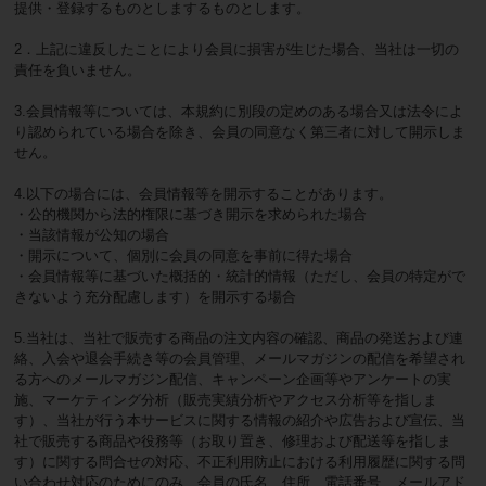
提供・登録するものとしまするものとします。
2．上記に違反したことにより会員に損害が生じた場合、当社は一切の
責任を負いません。
3.会員情報等については、本規約に別段の定めのある場合又は法令によ
り認められている場合を除き、会員の同意なく第三者に対して開示しま
せん。
4.以下の場合には、会員情報等を開示することがあります。
・公的機関から法的権限に基づき開示を求められた場合
・当該情報が公知の場合
・開示について、個別に会員の同意を事前に得た場合
・会員情報等に基づいた概括的・統計的情報（ただし、会員の特定がで
きないよう充分配慮します）を開示する場合
5.当社は、当社で販売する商品の注文内容の確認、商品の発送および連
絡、入会や退会手続き等の会員管理、メールマガジンの配信を希望され
る方へのメールマガジン配信、キャンペーン企画等やアンケートの実
施、マーケティング分析（販売実績分析やアクセス分析等を指しま
す）、当社が行う本サービスに関する情報の紹介や広告および宣伝、当
社で販売する商品や役務等（お取り置き、修理および配送等を指しま
す）に関する問合せの対応、不正利用防止における利用履歴に関する問
い合わせ対応のためにのみ、会員の氏名、住所、電話番号、メールアド