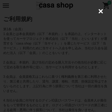
0
C
l
ご利用規約
o
s
e
第1条（会員）
1.会員とは本会員規約（以下「本規約」）を承認の上、インターネット
を使ってカーサプロジェクト株式会社（以下「当社」といいます）が運
営する「casa shop（以下「当サイト」）を通じたサービス（以下「当
サービス」）利用のために当サイトへ入会を申し込み、当社が入会を認
めた法人（以下「会員」）のことをいいます。
2.会員は、本規約、及び当社の定める購入方法その他当社が必要に応じ
て定める取引条件等に従い、当サービスを利用するものとします。
3.会員は、会員資格又はこれらに基づく権利義務を第三者に利用させた
り、第三者と共用したり、貸与、譲渡、移転、売買、担保設定等はでき
ないものとします。上記行為に伴う損害について当社は一切の責任を負
いません。
4.当社が会員に付与するログインID及びパスワードは、会員本人が責任
をもって管理するものとします。ログインID及びパスワードの第三者に
よる盗用・悪用に伴う損害について、当社は責任を負いません。