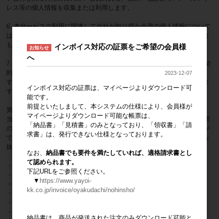
レス等の個人情報を収集または利用します。
6. 本サービスの利用に関連して当社が知り得た会員の個人情報について
は、別途当社が定める「個人情報の取り扱いについて」に従い取り扱う
ものとします。
インボイス対応の証票をご希望の会員様
お知らせ
へ
7. 会員は、当社が、個人情報を当社と個人情報を対象とした秘密保持契
約を締結した当社の業務提携企業（以下、「当社提携企業」といいま
2023-12-07
す）に開示、共有する場合があることをあらかじめ同意するものとしま
インボイス対応の証票は、マイページよりダウンロード可
す。
能です。
前提といたしまして、本システムの仕様により、会員様が
第6条（会員規約違反等）
マイページよりダウンロード可能な帳票は、
当社は、下記のいずれかに該当する場合、直ちに、又は一定の予告期間
「納品書」「見積書」のみとなっており、「領収書」「請
の後に、会員の当サイト利用を停止し、又は会員登録を抹消することが
求書」は、発行できない仕様となっております。
できます。当社は、会員の当サイト利用を停止したか否か、会員登録を
抹消させたか否かに関し、何ら責任を負うものではありません。
なお、
納品書でも要件を満たしていれば、適格請求書とし
て認められます。
・会員につき本規約違反がある場合
下記URLをご参照ください。
・会員として不適切な行為がある場合
▼
https://www.yayoi-
・会員につき信用ないし財産状態の悪化又はそのおそれがある場合
kk.co.jp/invoice/oyakudachi/nohinsho/
・当社が当サービスの提供を廃止する場合
・その他やむを得ない事由があると当社が判断した場合
・他の会員への迷惑行為等がある場合
納品書は、商品が発送された注文のみダウンロード可能と