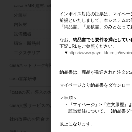
casa SMB 建材.net
インボイス対応の証票は、マイペー
外装材
前提といたしまして、本システムの
内装材
「納品書」「見積書」のみとなって
設備機器
なお、
納品書でも要件を満たしてい
構造・断熱材
下記URLをご参照ください。
▼
https://www.yayoi-kk.co.jp/invoi
エクステリア
casaネットワーク割引サービス
納品書は、商品が発送された注文の
casa営業研修
マイページより納品書をダウンロー
｢casaの家」導入のお問合せ
＜手順＞
・『マイページ』>『注文履歴』
casa支援サービスのお問合せ
該当受注について、【納品書ダウ
社内改善のお問合せ
以上になります。