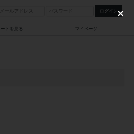
ログイン
C
l
o
カートを見る
マイページ
s
e