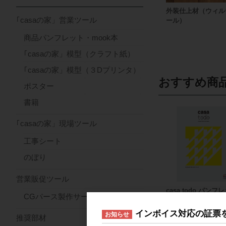
外装仕上材（ウィル
｢casaの家」営業ツール
ール）
商品パンフレット・mook本
｢casaの家」模型（クラフト紙）
｢casaの家」模型（３Dプリンタ）
おすすめ商
ポスター
書籍
｢casaの家」現場ツール
工事シート
のぼり
営業販促ツール
casa todo パンフ
CGパース製作サービス
インボイス対応の証票
お知らせ
推奨部材