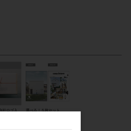
（自社ロゴ入
選べる！５枚セット
「casaの家」ポスター