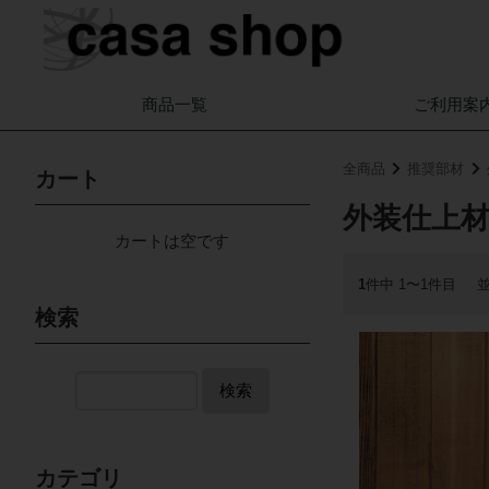
商品一覧
ご利用案
全商品
推奨部材
カート
外装仕上
カートは空です
1
件中 1〜1件目
検索
検索
カテゴリ