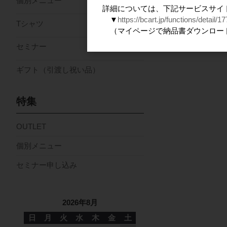
個別メニュー
詳細については、下記サービスサイ
▼
https://bcart.jp/functions/detail/17
Tシャツ
（マイページで納品書ダウンロー
セミナー
ギフト（引渡し祝い品）
特集
OUTLET
個別メニュー
セミナー申し込み
2026年8月
日
月
火
水
木
金
土