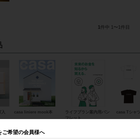
1
件中 1〜1件目
品
ゴ入
casa liniere mook本
ライフプラン案内用パン
casa Tシャ
フレット
をご希望の会員様へ