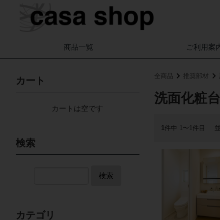
商品一覧
ご利用案
全商品
推奨部材
カート
洗面化粧
カートは空です
1
件中 1〜1件目
検索
検索
カテゴリ