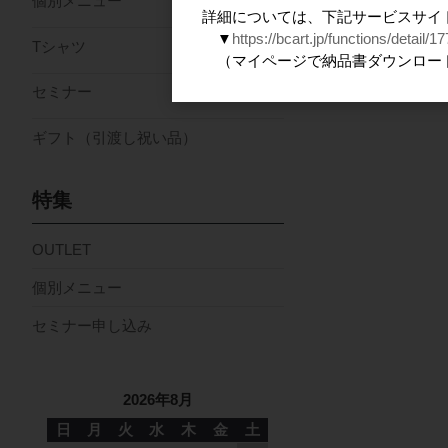
個別メニュー
詳細については、下記サービスサイ
▼
https://bcart.jp/functions/detail/17
Tシャツ
（マイページで納品書ダウンロー
セミナー
ギフト（引渡し祝い品）
特集
OUTLET
個別メニュー
セミナー申し込み
2026年8月
日
月
火
水
木
金
土