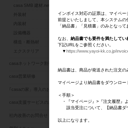
casa SMB 建材.net
インボイス対応の証票は、マイペー
外装材
前提といたしまして、本システムの
内装材
「納品書」「見積書」のみとなって
設備機器
なお、
納品書でも要件を満たしてい
構造・断熱材
下記URLをご参照ください。
▼
https://www.yayoi-kk.co.jp/invoi
エクステリア
casaネットワーク割引サービス
納品書は、商品が発送された注文の
casa営業研修
マイページより納品書をダウンロー
｢casaの家」導入のお問合せ
＜手順＞
・『マイページ』>『注文履歴』
casa支援サービスのお問合せ
該当受注について、【納品書ダウ
社内改善のお問合せ
以上になります。