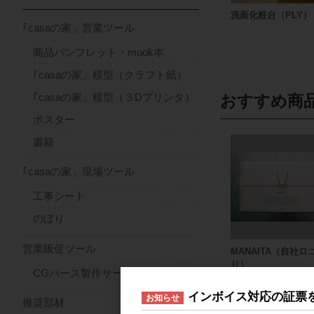
洗面化粧台（PLY）
｢casaの家」営業ツール
商品パンフレット・mook本
｢casaの家」模型（クラフト紙）
｢casaの家」模型（３Dプリンタ）
おすすめ商
ポスター
書籍
｢casaの家」現場ツール
工事シート
のぼり
営業販促ツール
MANAITA（自社ロ
り）
CGパース製作サービス
インボイス対応の証票
お知らせ
推奨部材