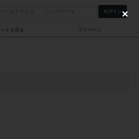
ログイン
C
l
o
カートを見る
マイページ
s
e