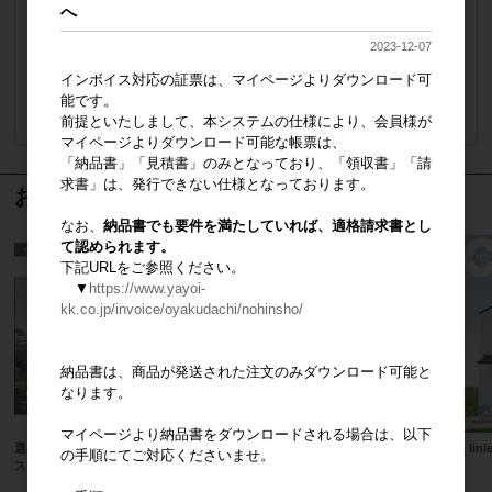
へ
2023-12-07
販売価格
会員のみ公開
インボイス対応の証票は、マイページよりダウンロード可
能です。
注文数
ご注文には
前提といたしまして、本システムの仕様により、会員様が
ログイン
してください
マイページよりダウンロード可能な帳票は、
「納品書」「見積書」のみとなっており、「領収書」「請
求書」は、発行できない仕様となっております。
おすすめ商品
なお、
納品書でも要件を満たしていれば、適格請求書とし
て認められます。
下記URLをご参照ください。
▼
https://www.yayoi-
kk.co.jp/invoice/oyakudachi/nohinsho/
納品書は、商品が発送された注文のみダウンロード可能と
なります。
マイページより納品書をダウンロードされる場合は、以下
選べる！５枚セット「casaの家」ポ
design casa クラフト模型
casa lin
の手順にてご対応くださいませ。
スター