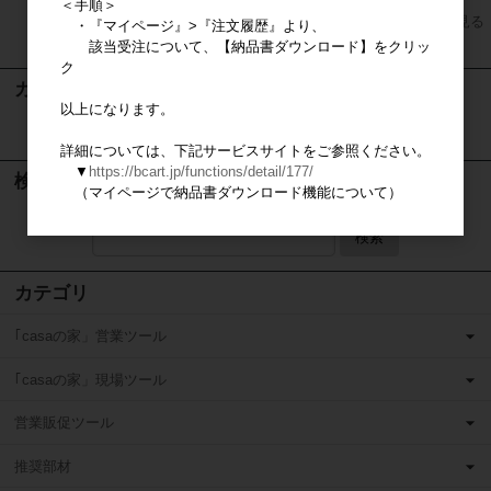
＜手順＞
すべてのおすすめ商品を見る
・『マイページ』>『注文履歴』より、
該当受注について、【納品書ダウンロード】をクリッ
ク
カート
以上になります。
カートは空です
詳細については、下記サービスサイトをご参照ください。
▼
https://bcart.jp/functions/detail/177/
検索
（マイページで納品書ダウンロード機能について）
検索
カテゴリ
｢casaの家」営業ツール
｢casaの家」現場ツール
営業販促ツール
推奨部材