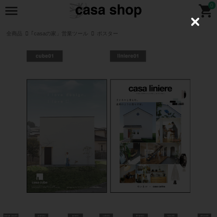
0
C
l
全商品
｢casaの家」営業ツール
ポスター
o
s
e