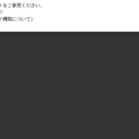
ベーシックセット
「casaの家」ポスター
トをご参照ください。
7/
ド機能について）