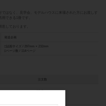
けではなく、見学会、モデルハウスに来場された方にお渡しす
活用できる1冊です。
用意しております。
発送企画
□誌面サイズ / 297mm × 232mm
□ページ数 / 114ページ
注文数
ご注文には
ログイン
してください