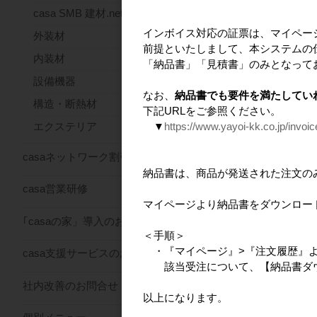
casa SMB 建材.net
送料込
50冊
インボイス対応の証票は、マイペー
外装材
前提といたしまして、本システムの
内装材
「納品書」「見積書」のみとなって
送料込
設備機器
100冊
なお、
納品書でも要件を満たしてい
構造・断熱材
下記URLをご参照ください。
▼
https://www.yayoi-kk.co.jp/invoi
エクステリア
おすすめ商
casaネットワーク割引サービス
納品書は、商品が発送された注文の
casa営業研修
マイページより納品書をダウンロー
｢casaの家」導入のお問合せ
＜手順＞
・『マイページ』>『注文履歴』
casa支援サービスのお問合せ
該当受注について、【納品書ダウ
社内改善のお問合せ
以上になります。
CGパース製作サー