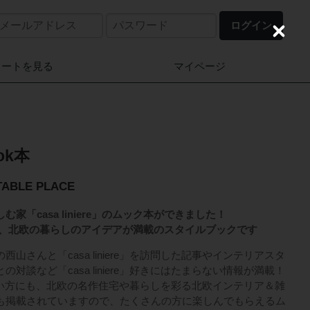
ログイン
C
l
o
カートを見る
マイページ
s
e
ook本
TABLE PLACE
家「casa liniere」のムック本ができました！
」の魅力や、北欧の暮らしのアイデアが満載のスタイルブックです
山さんと「casa liniere」を訪問した記事やインテリアスタ
対談など「casa liniere」好きにはたまらない情報が満載！
」を知らない方にも、北欧の名作住宅や暮らしを彩る北欧インテリア＆雑
も掲載されていますので、たくさんの方に楽しんでもらえるム