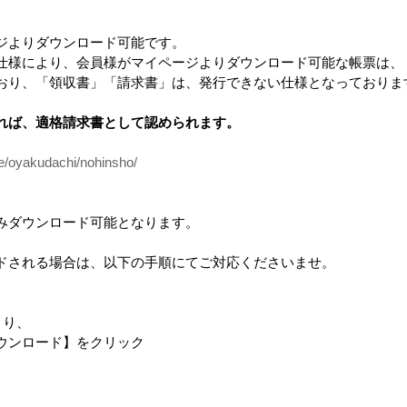
会員のみ公開
ジよりダウンロード可能です。
仕様により、会員様がマイページよりダウンロード可能な帳票は、
おり、「領収書」「請求書」は、発行できない仕様となっておりま
会員のみ公開
れば、適格請求書として認められます。
ce/oyakudachi/nohinsho/
品
みダウンロード可能となります。
ドされる場合は、以下の手順にてご対応くださいませ。
より、
ンロード】をクリック
bud brand
ビス
design casa 営業ツール
選べる！５枚セット