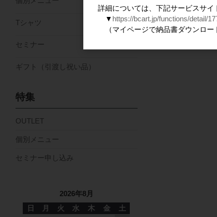
個別メニュー
詳細については、下記サービスサイ
▼
https://bcart.jp/functions/detail/17
Tシャツ
（マイページで納品書ダウンロー
セミナー
ギフト（引渡し祝い品）
特集
OUTLET
個別メニュー
セミナー申し込み
2026年8月
日
月
火
水
木
金
土