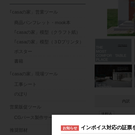
｢casaの家」営業ツール
商品パンフレット・mook本
｢casaの家」模型（クラフト紙）
｢casaの家」模型（３Dプリンタ）
ポスター
書籍
｢casaの家」現場ツール
工事シート
のぼり
内訳
営業販促ツール
送料込
CGパース製作サービス
10冊
インボイス対応の証票
お知らせ
推奨部材