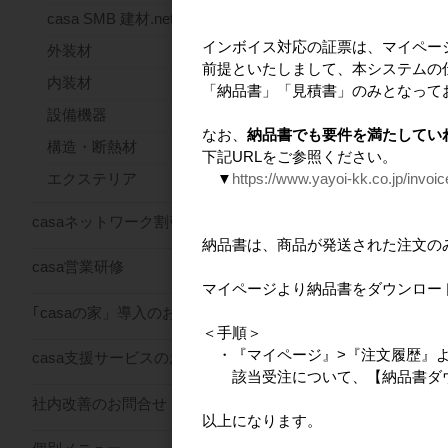
casa SMB 建材.net
インボイス対応の証票は、マイペー
外装材
前提といたしまして、本システムの
内装材
design casa クラ
「納品書」「見積書」のみとなって
型
設備機器
なお、
納品書でも要件を満たしてい
構造・断熱材
下記URLをご参照ください。
▼
https://www.yayoi-kk.co.jp/invoi
エクステリア
casaネットワーク割引サービス
納品書は、商品が発送された注文の
casa営業研修
マイページより納品書をダウンロー
｢casaの家」導入のお問合せ
＜手順＞
・『マイページ』>『注文履歴』
casa支援サービスのお問合せ
該当受注について、【納品書ダウ
社内改善のお問合せ
以上になります。