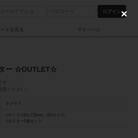
ログイン
C
l
o
カートを見る
マイページ
s
e
スター ☆OUTLET☆
ーです。
活用ください。
ネクサス
□サイズ:515×728mm（B2サイズ）
□ポスター5枚セット