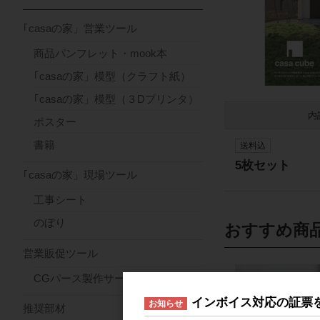
｢casaの家」営業ツール
商品パンフレット・mook本
｢casaの家」模型（クラフト紙）
｢casaの家」模型（３Dプリンタ）
内
ポスター
書籍
送料込
5枚セット
｢casaの家」現場ツール
工事シート
のぼり
おすすめ商
営業販促ツール
CGパース製作サービス
インボイス対応の証票
お知らせ
推奨部材