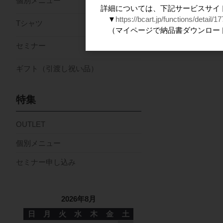
個別メニュー
詳細については、下記サービスサイ
▼
https://bcart.jp/functions/detail/17
Tシャツ
（マイページで納品書ダウンロー
セミナー
ギフト（引渡し祝い品）
特集
OUTLET
個別メニュー
セミナー申し込み
2026年8月
日
月
火
水
木
金
土