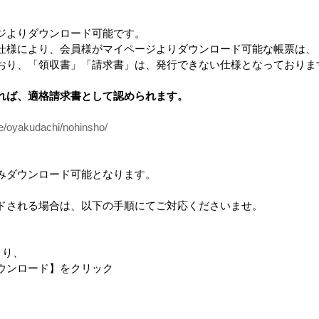
ジよりダウンロード可能です。
仕様により、会員様がマイページよりダウンロード可能な帳票は、
bud brand
フト模
選べる！５枚セット
CGパース製作サービス
おり、「領収書」「請求書」は、発行できない仕様となっておりま
「casaの家」ポスター
れば、適格請求書として認められます。
ce/oyakudachi/nohinsho/
みダウンロード可能となります。
ドされる場合は、以下の手順にてご対応くださいませ。
より、
ンロード】をクリック