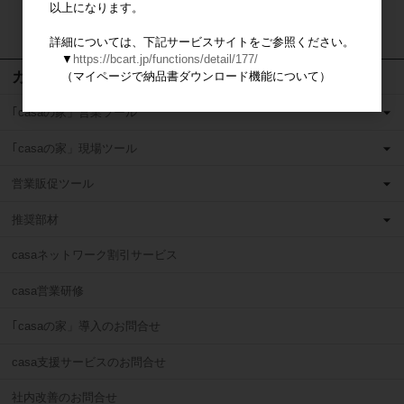
以上になります。
検索
詳細については、下記サービスサイトをご参照ください。
▼
https://bcart.jp/functions/detail/177/
カテゴリ
（マイページで納品書ダウンロード機能について）
｢casaの家」営業ツール
｢casaの家」現場ツール
営業販促ツール
推奨部材
casaネットワーク割引サービス
casa営業研修
｢casaの家」導入のお問合せ
casa支援サービスのお問合せ
社内改善のお問合せ