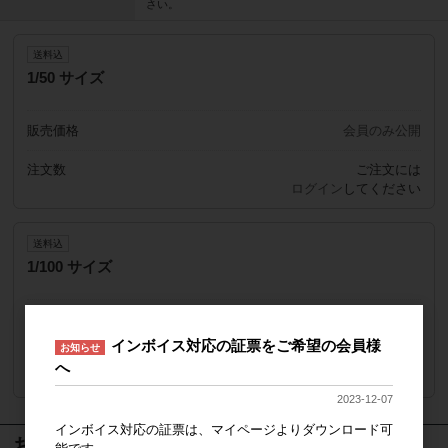
さい。
送料込
1/50 サイズ
販売価格
会員のみ公開
注文数
ご注文には
ログイン
してください
送料込
1/100 サイズ
販売価格
会員のみ公開
インボイス対応の証票をご希望の会員様
お知らせ
注文数
ご注文には
へ
ログイン
してください
2023-12-07
インボイス対応の証票は、マイページよりダウンロード可
おすすめ商品