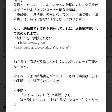
能です。
前提といたしまして、本システムの仕様により、会員様が
マイページよりダウンロード可能な帳票は、
「納品書」「見積書」のみとなっており、「領収書」「請
求書」は、発行できない仕様となっております。
なお、
納品書でも要件を満たしていれば、適格請求書とし
て認められます。
下記URLをご参照ください。
▼
https://www.yayoi-
kk.co.jp/invoice/oyakudachi/nohinsho/
bud brand Tシャツ
casa liniere mook本
design
セット
納品書は、商品が発送された注文のみダウンロード可能と
なります。
すべてのおすすめ商品を見る
マイページより納品書をダウンロードされる場合は、以下
の手順にてご対応くださいませ。
カート
＜手順＞
・『マイページ』>『注文履歴』より、
カートは空です
該当受注について、【納品書ダウンロード】をクリッ
ク
検索