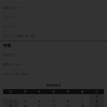
個別メニュー
Tシャツ
セミナー
ギフト（引渡し祝い品）
特集
OUTLET
個別メニュー
セミナー申し込み
2026年8月
日
月
火
水
木
金
土
1
2
3
4
5
6
7
8
9
10
11
12
13
14
15