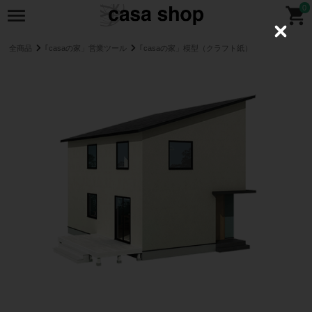
0
C
l
全商品
｢casaの家」営業ツール
｢casaの家」模型（クラフト紙）
o
s
e