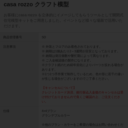
casa rozzo クラフト模型
お客様にcasa rozzo を立体的にイメージしてもらうツールとして開閉式
住宅模型キットをご用意しました。イベントなど様々な場面で活用いた
だけます。
商品管理番号
SD
注意事項
※ 外装とフロアのみ着色されております。
※ 納期は1個あたり2～3週間が目安となっております。
※ 納期は発注個数や繁忙期によって異なります。
※ ご入金確認後の製作になります。
※クラフト紙のため経年劣化によりパーツが反れる場合が
あります。
※1つ1つ手作業で制作しているため、色や形に若干の違い
が生じる場合がございますのでご了承ください。
【キャンセルについて】
クレジットカード決済、銀行振込入金後のキャンセルは受
け付けておりませんので良くご確認の上、ご注文くださ
い。
仕様
4×4プラン
グランデブルカラー
※他のプラン・カラーをご希望の場合はお問い合わせくだ