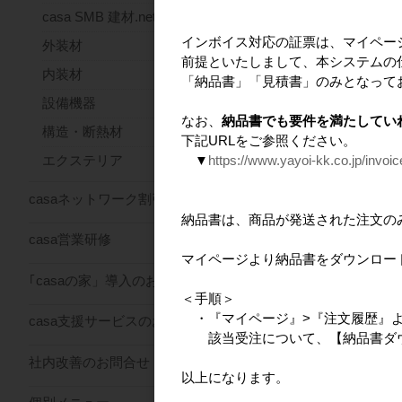
casa SMB 建材.net
インボイス対応の証票は、マイペー
外装材
前提といたしまして、本システムの
内装材
「納品書」「見積書」のみとなって
設備機器
なお、
納品書でも要件を満たしてい
構造・断熱材
下記URLをご参照ください。
▼
https://www.yayoi-kk.co.jp/invoi
エクステリア
casaネットワーク割引サービス
納品書は、商品が発送された注文の
casa営業研修
マイページより納品書をダウンロー
送料込
｢casaの家」導入のお問合せ
社名印刷あり：
＜手順＞
・『マイページ』>『注文履歴』
casa支援サービスのお問合せ
該当受注について、【納品書ダウ
社内改善のお問合せ
以上になります。