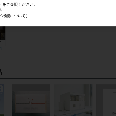
トをご参照ください。
会員のみ公開
7/
ド機能について）
品