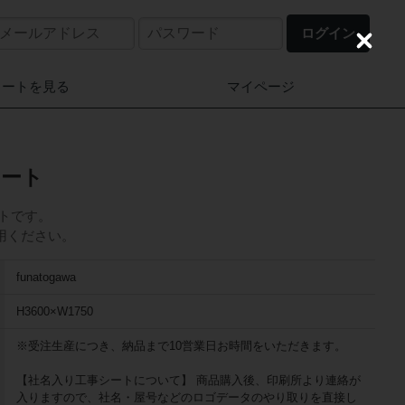
ログイン
C
l
o
カートを見る
マイページ
s
e
事シート
シートです。
用ください。
funatogawa
H3600×W1750
※受注生産につき、納品まで10営業日お時間をいただきます。
【社名入り工事シートについて】 商品購入後、印刷所より連絡が
入りますので、社名・屋号などのロゴデータのやり取りを直接し