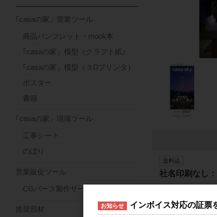
｢casaの家」営業ツール
商品パンフレット・mook本
｢casaの家」模型（クラフト紙）
｢casaの家」模型（３Dプリンタ）
ポスター
書籍
｢casaの家」現場ツール
工事シート
のぼり
送料込
営業販促ツール
社名印刷なし：
CGパース製作サービス
インボイス対応の証票
お知らせ
推奨部材