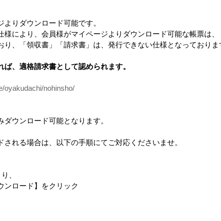
ジよりダウンロード可能です。
会員のみ公開
仕様により、会員様がマイページよりダウンロード可能な帳票は、
おり、「領収書」「請求書」は、発行できない仕様となっておりま
れば、適格請求書として認められます。
ce/oyakudachi/nohinsho/
みダウンロード可能となります。
ドされる場合は、以下の手順にてご対応くださいませ。
1枚
より、
ンロード】をクリック