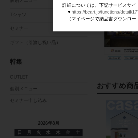
個別メニュー
詳細については、下記サービスサイ
▼
https://bcart.jp/functions/detail/17
Tシャツ
（マイページで納品書ダウンロー
セミナー
ギフト（引渡し祝い品）
特集
OUTLET
おすすめ商
個別メニュー
セミナー申し込み
2026年8月
日
月
火
水
木
金
土