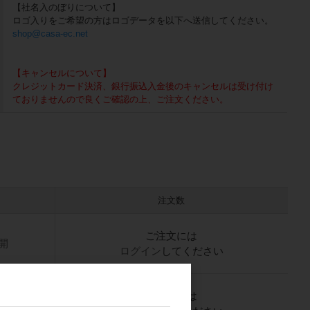
【社名入のぼりについて】
ロゴ入りをご希望の方はロゴデータを以下へ送信してください。
shop@casa-ec.net
【キャンセルについて】
クレジットカード決済、銀行振込入金後のキャンセルは受け付け
ておりませんので良くご確認の上、ご注文ください。
注文数
ご注文には
開
ログイン
してください
ご注文には
開