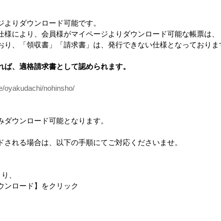
ジよりダウンロード可能です。
仕様により、会員様がマイページよりダウンロード可能な帳票は、
品
おり、「領収書」「請求書」は、発行できない仕様となっておりま
れば、適格請求書として認められます。
ce/oyakudachi/nohinsho/
みダウンロード可能となります。
ドされる場合は、以下の手順にてご対応くださいませ。
フト模
MANAITA（自社ロゴ入
casa todo パンフレット
design c
り）
ベーシック
より、
ンロード】をクリック