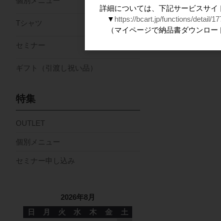
個別メニュー
詳細については、下記サービスサイ
▼
https://bcart.jp/functions/detail/17
Tシャツ
（マイページで納品書ダウンロー
セミナー
ギフト（引渡し祝い品）
特集
OUTLET
個別メニュー
セミナー申し込み
2026年8月
日
月
火
水
木
金
土