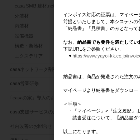
casa SMB 建材.net
インボイス対応の証票は、マイペー
外装材
前提といたしまして、本システムの
内装材
おすすめ商
「納品書」「見積書」のみとなって
設備機器
なお、
納品書でも要件を満たしてい
構造・断熱材
下記URLをご参照ください。
▼
https://www.yayoi-kk.co.jp/invoi
エクステリア
casaネットワーク割引サービス
納品書は、商品が発送された注文の
casa営業研修
マイページより納品書をダウンロー
design casa クラ
｢casaの家」導入のお問合せ
型
＜手順＞
・『マイページ』>『注文履歴』
casa支援サービスのお問合せ
該当受注について、【納品書ダウ
社内改善のお問合せ
以上になります。