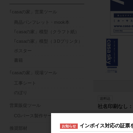
｢casaの家」営業ツール
商品パンフレット・mook本
｢casaの家」模型（クラフト紙）
｢casaの家」模型（３Dプリンタ）
ポスター
書籍
｢casaの家」現場ツール
工事シート
のぼり
送料込
営業販促ツール
社名印刷なし：
CGパース製作サービス
送料込
インボイス対応の証票
お知らせ
推奨部材
社名印刷あり：