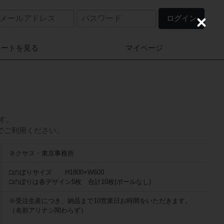
ログイン
C
l
o
カートを見る
マイページ
s
e
り
です。
でご利用ください。
ネクサス・東京事務所
□のぼりサイズ H1800×W600
□のぼりは各デザイン5枚 合計10枚(ポールなし)
※受注生産につき、納品まで10営業日お時間をいただきます。
（名前アリナシ関わらず）