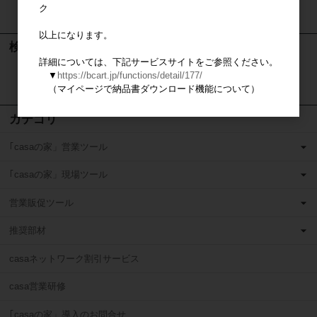
ク
カートは空です
以上になります。
検索
詳細については、下記サービスサイトをご参照ください。
▼
https://bcart.jp/functions/detail/177/
検索
（マイページで納品書ダウンロード機能について）
カテゴリ
｢casaの家」営業ツール
｢casaの家」現場ツール
営業販促ツール
推奨部材
casaネットワーク割引サービス
casa営業研修
｢casaの家」導入のお問合せ