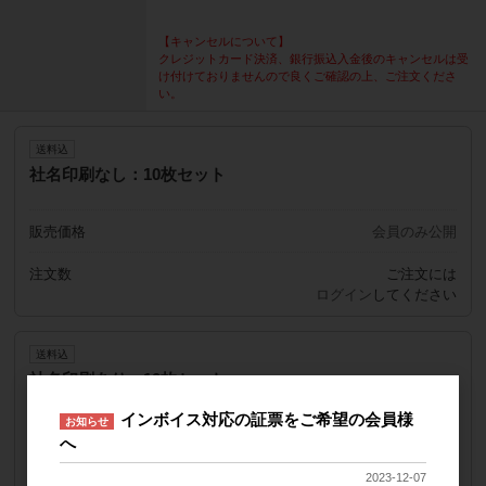
【キャンセルについて】
クレジットカード決済、銀行振込入金後のキャンセルは受
け付けておりませんので良くご確認の上、ご注文くださ
い。
送料込
社名印刷なし：10枚セット
販売価格
会員のみ公開
注文数
ご注文には
ログイン
してください
送料込
社名印刷あり：10枚セット
インボイス対応の証票をご希望の会員様
お知らせ
販売価格
会員のみ公開
へ
注文数
ご注文には
2023-12-07