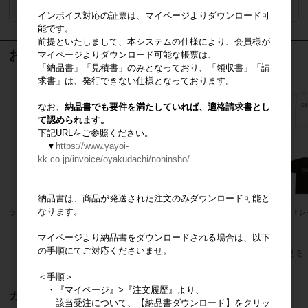
ログイン
してください
インボイス対応の証票は、マイページよりダウンロード可
能です。
前提といたしまして、本システムの仕様により、会員様が
おすすめ商品
マイページよりダウンロード可能な帳票は、
「納品書」「見積書」のみとなっており、「領収書」「請
求書」は、発行できない仕様となっております。
なお、
納品書でも要件を満たしていれば、適格請求書とし
て認められます。
下記URLをご参照ください。
▼
https://www.yayoi-
kk.co.jp/invoice/oyakudachi/nohinsho/
納品書は、商品が発送された注文のみダウンロード可能と
なります。
ライフプラン案内用パンフレット
casa 手さげバッグ【SDGs対応製
casa T
品】
マイページより納品書をダウンロードされる場合は、以下
の手順にてご対応くださいませ。
すべてのおすすめ商品を見る
＜手順＞
・『マイページ』>『注文履歴』より、
カート
該当受注について、【納品書ダウンロード】をクリッ