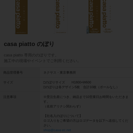
casa piatto のぼり
casa piatto 専用ののぼりです。
施工中の現場やイベントでご利用ください。
商品管理番号
ネクサス・東京事務所
サイズ
□のぼりサイズ H1800×W600
□のぼりは各デザイン5枚 合計10枚（ポールなし）
注意事項
※受注生産につき、納品まで10営業日お時間をいただきま
す。
（名前アリナシ関わらず）
【社名入のぼりについて】
ロゴ入りをご希望の方はロゴデータを以下へ送信してくだ
さい。
shop@casa-ec.net