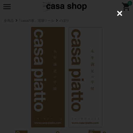
0
C
l
全商品
｢casaの家」現場ツール
のぼり
o
s
e