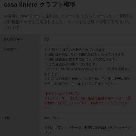
casa liniere クラフト模型
お客様にcasa liniere を立体的にイメージしてもらうツールとして開閉式
住宅模型キットをご用意しました。イベントなど様々な場面で活用いた
だけます。
商品管理番号
SD
注意事項
※ 外装とフロアのみ着色されております。
※ 納期は1個あたり2～3週間が目安となっております。
※ 納期は発注個数や繁忙期によって異なります。
※ ご入金確認後の製作になります。
※クラフト紙のため経年劣化によりパーツが反れる場合が
あります。
※1つ1つ手作業で制作しているため、色や形に若干の違い
が生じる場合がございますのでご了承ください。
【キャンセルについて】
クレジットカード決済、銀行振込入金後のキャンセルは受
け付けておりませんので良くご確認の上、ご注文くださ
い。
仕様
4×4プラン
※他のプラン・カラーをご希望の場合はお問い合わせくだ
さい。