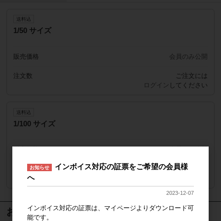
送料込
1/50 サイズ
販売価格
会員のみ公開
注文数
ご注文には
ログイン
してください
送料込
1/100 サイズ
販売価格
会員のみ公開
インボイス対応の証票をご希望の会員様
お知らせ
注文数
ご注文には
へ
ログイン
してください
2023-12-07
インボイス対応の証票は、マイページよりダウンロード可
おすすめ商品
能です。