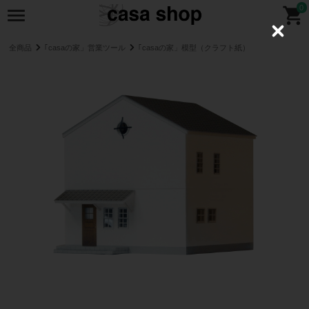
0
C
l
全商品
｢casaの家」営業ツール
｢casaの家」模型（クラフト紙）
o
s
e