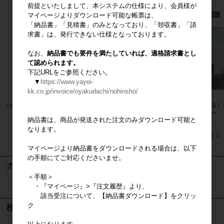
前提といたしまして、本システムの仕様により、会員様が
マイページよりダウンロード可能な帳票は、
「納品書」「見積書」のみとなっており、「領収書」「請
求書」は、発行できない仕様となっております。
なお、
納品書でも要件を満たしていれば、適格請求書とし
て認められます。
下記URLをご参照ください。
▼
https://www.yayoi-
kk.co.jp/invoice/oyakudachi/nohinsho/
casa todo パンフレット
casa ビニールバッグ（スタンプ風
選べる！
ロゴデザイン）
スター
納品書は、商品が発送された注文のみダウンロード可能と
なります。
すべてのおすすめ商品を見る
マイページより納品書をダウンロードされる場合は、以下
の手順にてご対応くださいませ。
カート
＜手順＞
・『マイページ』>『注文履歴』より、
カートは空です
該当受注について、【納品書ダウンロード】をクリッ
ク
検索