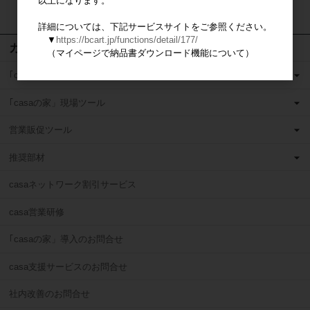
以上になります。
検索
詳細については、下記サービスサイトをご参照ください。
▼
https://bcart.jp/functions/detail/177/
カテゴリ
（マイページで納品書ダウンロード機能について）
｢casaの家」営業ツール
｢casaの家」現場ツール
営業販促ツール
推奨部材
casaネットワーク割引サービス
casa営業研修
｢casaの家」導入のお問合せ
casa支援サービスのお問合せ
社内改善のお問合せ