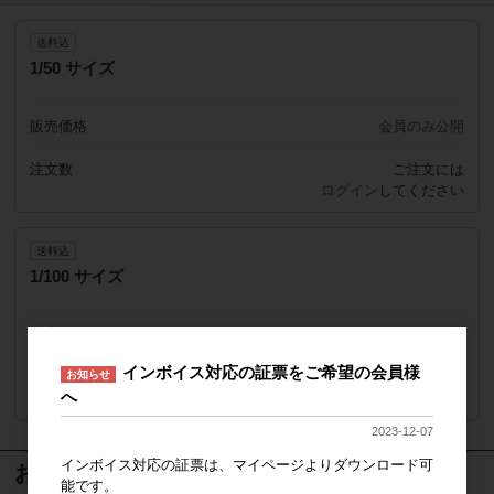
送料込
1/50 サイズ
販売価格
会員のみ公開
注文数
ご注文には
ログイン
してください
送料込
1/100 サイズ
販売価格
会員のみ公開
インボイス対応の証票をご希望の会員様
お知らせ
注文数
ご注文には
へ
ログイン
してください
2023-12-07
インボイス対応の証票は、マイページよりダウンロード可
おすすめ商品
能です。