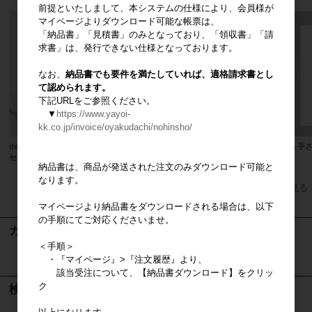
前提といたしまして、本システムの仕様により、会員様が
マイページよりダウンロード可能な帳票は、
「納品書」「見積書」のみとなっており、「領収書」「請
求書」は、発行できない仕様となっております。
なお、
納品書でも要件を満たしていれば、適格請求書とし
て認められます。
下記URLをご参照ください。
▼
https://www.yayoi-
kk.co.jp/invoice/oyakudachi/nohinsho/
design casa 営業ツール ベーシック
MANAITA（自社ロゴ入り）
casa 
セット
品】
納品書は、商品が発送された注文のみダウンロード可能と
なります。
すべてのおすすめ商品を見る
マイページより納品書をダウンロードされる場合は、以下
の手順にてご対応くださいませ。
カート
＜手順＞
・『マイページ』>『注文履歴』より、
カートは空です
該当受注について、【納品書ダウンロード】をクリッ
ク
検索