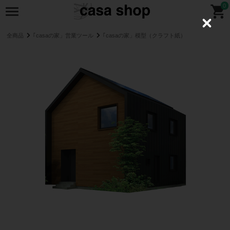
0
C
l
全商品
｢casaの家」営業ツール
｢casaの家」模型（クラフト紙）
o
s
e