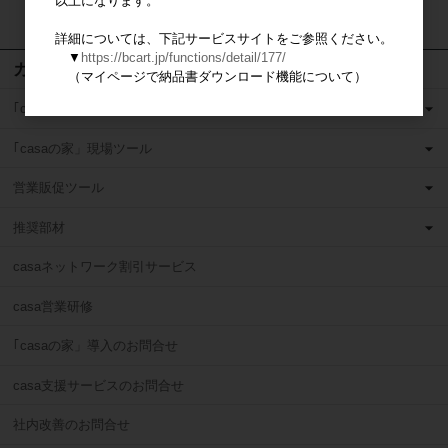
以上になります。
検索
詳細については、下記サービスサイトをご参照ください。
▼
https://bcart.jp/functions/detail/177/
カテゴリ
（マイページで納品書ダウンロード機能について）
｢casaの家」営業ツール
｢casaの家」現場ツール
営業販促ツール
推奨部材
casaネットワーク割引サービス
casa営業研修
｢casaの家」導入のお問合せ
casa支援サービスのお問合せ
社内改善のお問合せ