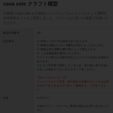
casa sole クラフト模型
お客様にcasa sole を立体的にイメージしてもらうツールとして開閉式
住宅模型キットをご用意しました。イベントなど様々な場面で活用いた
だけます。
商品管理番号
SD
注意事項
※ 外装とフロアのみ着色されております。
※ 納期は1個あたり2～3週間が目安となっております。
※ 納期は発注個数や繁忙期によって異なります。
※ ご入金確認後の製作になります。
※クラフト紙のため経年劣化によりパーツが反れる場合が
あります。
※1つ1つ手作業で制作しているため、色や形に若干の違い
が生じる場合がございますのでご了承ください。
【キャンセルについて】
クレジットカード決済、銀行振込入金後のキャンセルは受
け付けておりませんので良くご確認の上、ご注文くださ
い。
仕様
4×4プラン
※他のプラン・カラーをご希望の場合はお問い合わせくだ
さい。