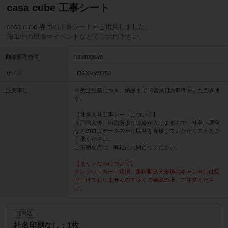
casa cube 工事シート
casa cube 専用の工事シートをご用意しました。
施工中の現場やイベントなどでご活用下さい。
商品管理番号
funatogawa
サイズ
H3600×W1750
注意事項
※受注生産につき、納品まで10営業日お時間をいただきま
す。
【社名入り工事シートについて】
商品購入後、印刷所より連絡が入りますので、社名・屋号
などのロゴデータのやり取りを直接していただくことをご
了承ください。
ご不明な点は、弊社にお問合せください。
【キャンセルについて】
クレジットカード決済、銀行振込入金後のキャンセルは受
け付けておりませんので良くご確認の上、ご注文くださ
い。
送料込
社名印刷なし：1枚