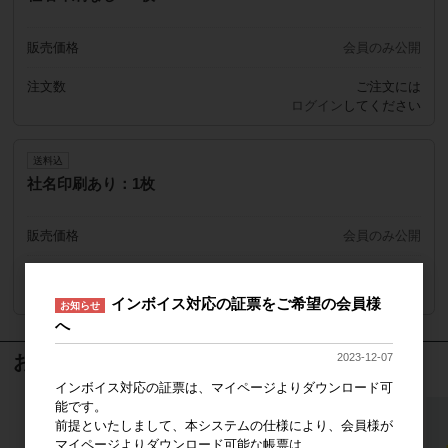
販売価格
会員のみ公開
注文数
ご注文には
ログイン
してください
送料込
社名印刷あり：1枚
販売価格
会員のみ公開
注文数
ご注文には
ログイン
してください
インボイス対応の証票をご希望の会員様
お知らせ
へ
おすすめ商品
2023-12-07
インボイス対応の証票は、マイページよりダウンロード可
能です。
前提といたしまして、本システムの仕様により、会員様が
マイページよりダウンロード可能な帳票は、