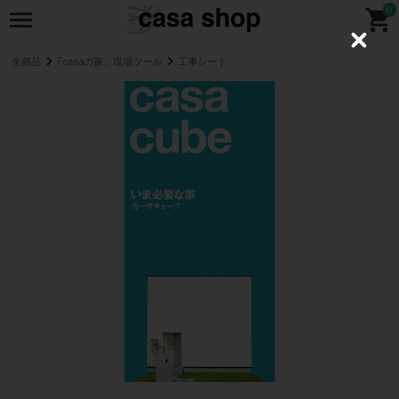
0
C
l
全商品
｢casaの家」現場ツール
工事シート
o
s
e