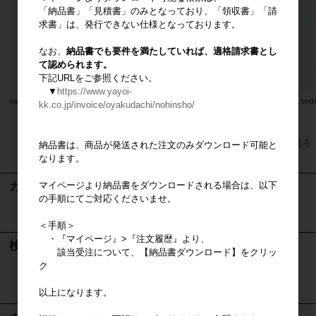
「納品書」「見積書」のみとなっており、「領収書」「請
求書」は、発行できない仕様となっております。
なお、
納品書でも要件を満たしていれば、適格請求書とし
て認められます。
下記URLをご参照ください。
▼
https://www.yayoi-
casa liniere mook本
design casa 営業ツール ベーシック
casa t
kk.co.jp/invoice/oyakudachi/nohinsho/
セット
すべてのおすすめ商品を見る
納品書は、商品が発送された注文のみダウンロード可能と
なります。
マイページより納品書をダウンロードされる場合は、以下
カート
の手順にてご対応くださいませ。
カートは空です
＜手順＞
・『マイページ』>『注文履歴』より、
検索
該当受注について、【納品書ダウンロード】をクリッ
ク
検索
以上になります。