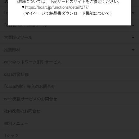
カテゴリ
詳細については、下記サービスサイトをご参照ください。
▼
https://bcart.jp/functions/detail/177/
｢casaの家」営業ツール
（マイページで納品書ダウンロード機能について）
｢casaの家」現場ツール
営業販促ツール
推奨部材
casaネットワーク割引サービス
casa営業研修
｢casaの家」導入のお問合せ
casa支援サービスのお問合せ
社内改善のお問合せ
個別メニュー
Tシャツ