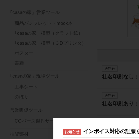
｢casaの家」営業ツール
商品パンフレット・mook本
｢casaの家」模型（クラフト紙）
｢casaの家」模型（３Dプリンタ）
ポスター
書籍
送料込
｢casaの家」現場ツール
社名印刷なし：
工事シート
送料込
のぼり
社名印刷あり：
営業販促ツール
CGパース製作サービス
インボイス対応の証票
おすすめ商
お知らせ
推奨部材