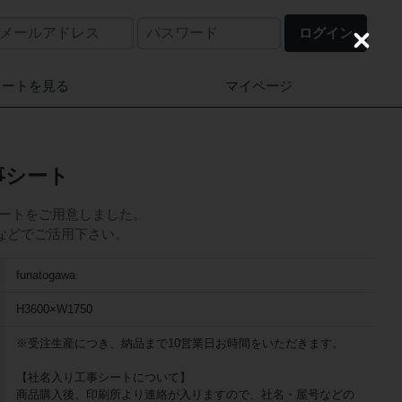
ログイン
C
l
o
カートを見る
マイページ
s
e
 工事シート
の工事シートをご用意しました。
などでご活用下さい。
funatogawa
H3600×W1750
※受注生産につき、納品まで10営業日お時間をいただきます。
【社名入り工事シートについて】
商品購入後、印刷所より連絡が入りますので、社名・屋号などの