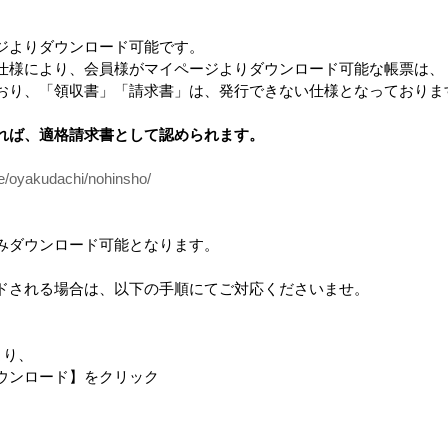
ジよりダウンロード可能です。
仕様により、会員様がマイページよりダウンロード可能な帳票は、
おり、「領収書」「請求書」は、発行できない仕様となっておりま
れば、適格請求書として認められます。
ce/oyakudachi/nohinsho/
選べる！５枚セット
MANAITA（自社ロゴ入
casa linier
「casaの家」ポスター
り）
みダウンロード可能となります。
ドされる場合は、以下の手順にてご対応くださいませ。
より、
ンロード】をクリック