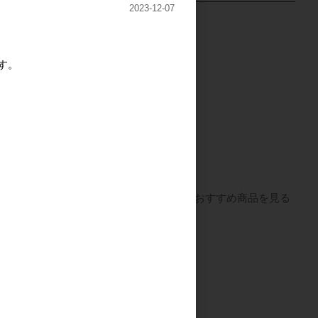
2023-12-07
す。
e mook本
casa ビニールバッグ
（スタンプ風ロゴデザイ
ン）
すべてのおすすめ商品を見る