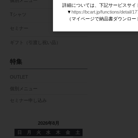
個別メニュー
詳細については、下記サービスサイ
▼
https://bcart.jp/functions/detail/17
Tシャツ
（マイページで納品書ダウンロー
セミナー
ギフト（引渡し祝い品）
特集
OUTLET
個別メニュー
セミナー申し込み
2026年8月
日
月
火
水
木
金
土