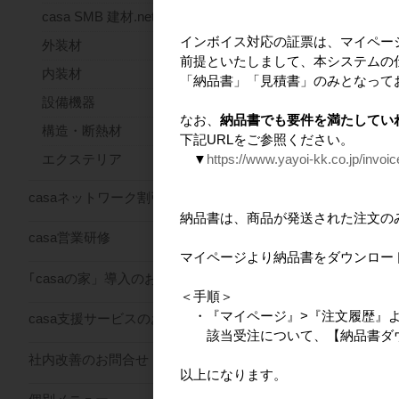
casa SMB 建材.net
インボイス対応の証票は、マイペー
外装材
前提といたしまして、本システムの
内装材
「納品書」「見積書」のみとなって
設備機器
なお、
納品書でも要件を満たしてい
構造・断熱材
下記URLをご参照ください。
▼
https://www.yayoi-kk.co.jp/invoi
エクステリア
casa 手さげバッグ
【SDGs対応製品】
casaネットワーク割引サービス
納品書は、商品が発送された注文の
casa営業研修
マイページより納品書をダウンロー
｢casaの家」導入のお問合せ
＜手順＞
・『マイページ』>『注文履歴』
casa支援サービスのお問合せ
該当受注について、【納品書ダウ
社内改善のお問合せ
以上になります。