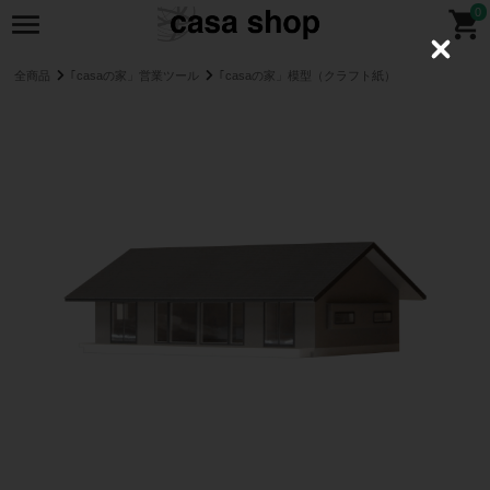
0
C
l
全商品
｢casaの家」営業ツール
｢casaの家」模型（クラフト紙）
o
s
e