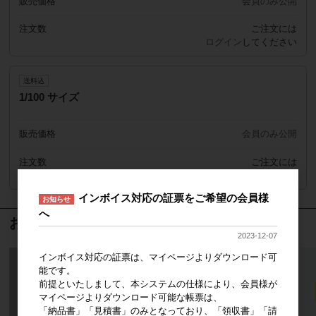
販売価格
会員のみ公開
注文数
ご注文には
ログイン
してください
送料込
1/100 サイズ
販売価格
会員のみ公開
注文数
ご注文には
ログイン
してください
インボイス対応の証票をご希望の会員様
お知らせ
へ
おすすめ商品
2023-12-07
インボイス対応の証票は、マイページよりダウンロード可
能です。
前提といたしまして、本システムの仕様により、会員様が
マイページよりダウンロード可能な帳票は、
「納品書」「見積書」のみとなっており、「領収書」「請