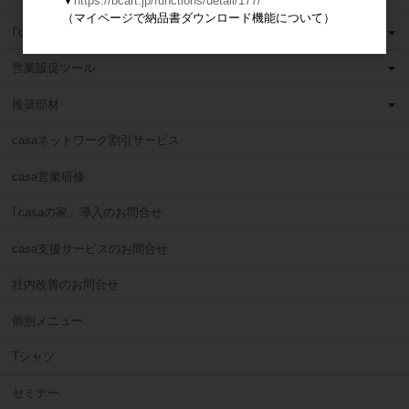
▼
https://bcart.jp/functions/detail/177/
（マイページで納品書ダウンロード機能について）
｢casaの家」現場ツール
営業販促ツール
推奨部材
casaネットワーク割引サービス
casa営業研修
｢casaの家」導入のお問合せ
casa支援サービスのお問合せ
社内改善のお問合せ
個別メニュー
Tシャツ
セミナー