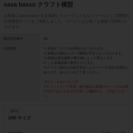
casa basso クラフト模型
お客様にcasa basso を立体的にイメージしてもらうツールとして開閉式
住宅模型キットをご用意しました。イベントなど様々な場面で活用いた
だけます。
商品管理番号
SD
注意事項
※ 外装とフロアのみ着色されております。
※ 納期は1個あたり2～3週間が目安となっております。
※ 納期は発注個数や繁忙期によって異なります。
※ ご入金確認後の製作になります。
※クラフト紙のため経年劣化によりパーツが反れる場合が
あります。あらかじめご了承ください。
【キャンセルについて】
クレジットカード決済、銀行振込入金後のキャンセルは受
け付けておりませんので良くご確認の上、ご注文くださ
い。
送料込
1/50 サイズ