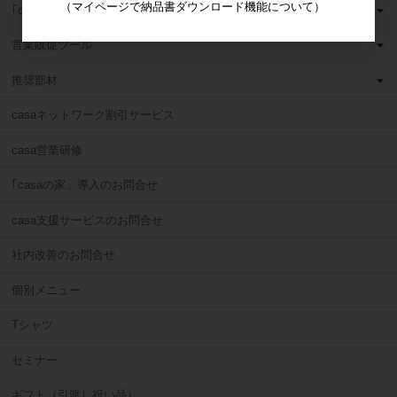
（マイページで納品書ダウンロード機能について）
｢casaの家」現場ツール
営業販促ツール
推奨部材
casaネットワーク割引サービス
casa営業研修
｢casaの家」導入のお問合せ
casa支援サービスのお問合せ
社内改善のお問合せ
個別メニュー
Tシャツ
セミナー
ギフト（引渡し祝い品）