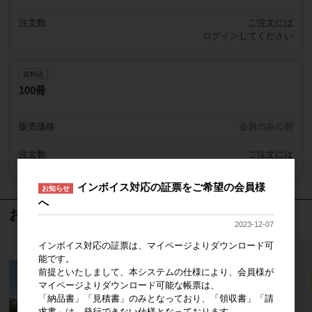
注文数
ご注文には
ログイン
してください
送料込
100冊
販売価格
会員のみ公開
注文数
ご注文には
ログイン
してください
インボイス対応の証票をご希望の会員様
お知らせ
へ
おすすめ商品
2023-12-07
インボイス対応の証票は、マイページよりダウンロード可
能です。
前提といたしまして、本システムの仕様により、会員様が
マイページよりダウンロード可能な帳票は、
「納品書」「見積書」のみとなっており、「領収書」「請
求書」は、発行できない仕様となっております。