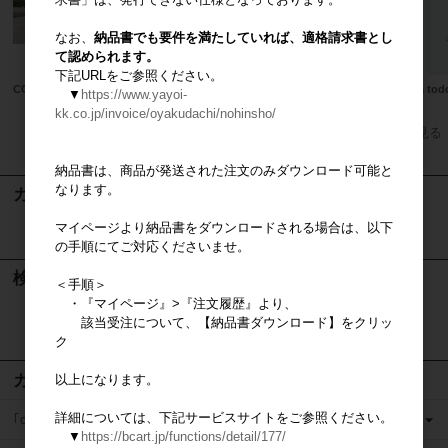
なお、
納品書でも要件を満たしていれば、適格請求書とし
て認められます。
下記URLをご参照ください。
CGパース製作サービス
MANAITA（自社ロゴ入り）
casa t
▼
https://www.yayoi-
kk.co.jp/invoice/oyakudachi/nohinsho/
すべてのおすすめ商品を見る
納品書は、商品が発送された注文のみダウンロード可能と
なります。
カート
マイページより納品書をダウンロードされる場合は、以下
カートは空です
の手順にてご対応くださいませ。
検索
＜手順＞
・『マイページ』>『注文履歴』より、
該当受注について、【納品書ダウンロード】をクリッ
検索
ク
カテゴリ
以上になります。
詳細については、下記サービスサイトをご参照ください。
｢casaの家」営業ツール
▼
https://bcart.jp/functions/detail/177/