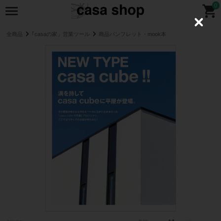
0
C
l
全商品
｢casaの家」営業ツール
商品パンフレット・mook本
o
s
e