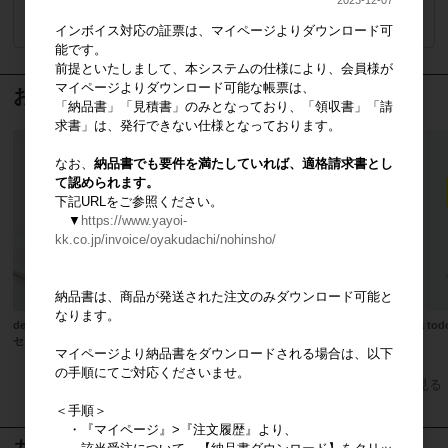
2023-12-07
注文数
ご注文には
ログイン
してください
インボイス対応の証票は、マイページよりダウンロード可
能です。
前提といたしまして、本システムの仕様により、会員様が
マイページよりダウンロード可能な帳票は、
おすすめ商品
「納品書」「見積書」のみとなっており、「領収書」「請
求書」は、発行できない仕様となっております。
なお、
納品書でも要件を満たしていれば、適格請求書とし
て認められます。
下記URLをご参照ください。
▼
https://www.yayoi-
kk.co.jp/invoice/oyakudachi/nohinsho/
納品書は、商品が発送された注文のみダウンロード可能と
なります。
design casa 営業ツール ベーシック
casa liniere mook本
casa t
セット
マイページより納品書をダウンロードされる場合は、以下
の手順にてご対応くださいませ。
すべてのおすすめ商品を見る
＜手順＞
・『マイページ』>『注文履歴』より、
カート