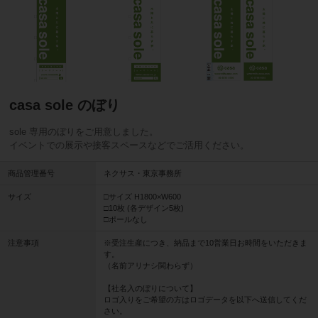
casa sole のぼり
sole 専用のぼりをご用意しました。
イベントでの展示や接客スペースなどでご活用ください。
商品管理番号
ネクサス・東京事務所
サイズ
□サイズ H1800×W600
□10枚 (各デザイン5枚)
□ポールなし
注意事項
※受注生産につき、納品まで10営業日お時間をいただきま
す。
（名前アリナシ関わらず）
【社名入のぼりについて】
ロゴ入りをご希望の方はロゴデータを以下へ送信してくだ
さい。