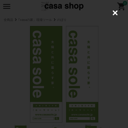
0
C
l
全商品
｢casaの家」現場ツール
のぼり
o
s
e