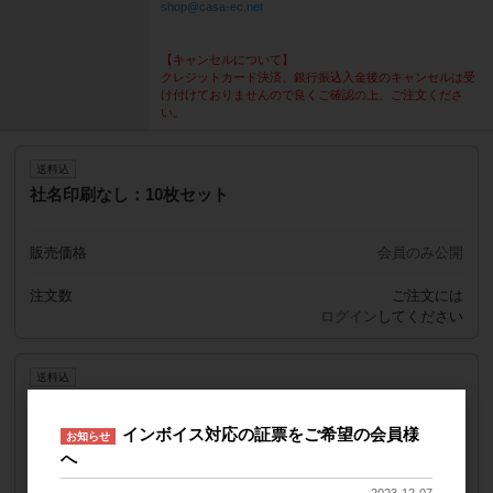
shop@casa-ec.net
【キャンセルについて】
クレジットカード決済、銀行振込入金後のキャンセルは受
け付けておりませんので良くご確認の上、ご注文くださ
い。
送料込
社名印刷なし：10枚セット
販売価格
会員のみ公開
注文数
ご注文には
ログイン
してください
送料込
社名印刷あり：10枚セット
インボイス対応の証票をご希望の会員様
お知らせ
へ
販売価格
会員のみ公開