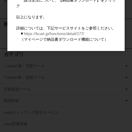
該当受注について、【納品書ダウンロード】をクリッ
ク
カートは空です
以上になります。
検索
詳細については、下記サービスサイトをご参照ください。
▼
https://bcart.jp/functions/detail/177/
検索
（マイページで納品書ダウンロード機能について）
カテゴリ
｢casaの家」営業ツール
｢casaの家」現場ツール
営業販促ツール
推奨部材
casaネットワーク割引サービス
casa営業研修