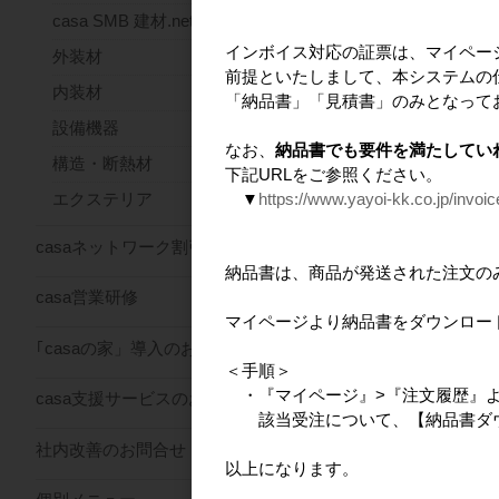
casa SMB 建材.net
インボイス対応の証票は、マイペー
外装材
前提といたしまして、本システムの
内装材
おすすめ商
「納品書」「見積書」のみとなって
設備機器
なお、
納品書でも要件を満たしてい
構造・断熱材
下記URLをご参照ください。
▼
https://www.yayoi-kk.co.jp/invoi
エクステリア
casaネットワーク割引サービス
納品書は、商品が発送された注文の
casa営業研修
マイページより納品書をダウンロー
casa todo パンフ
｢casaの家」導入のお問合せ
＜手順＞
・『マイページ』>『注文履歴』
casa支援サービスのお問合せ
該当受注について、【納品書ダウ
社内改善のお問合せ
以上になります。