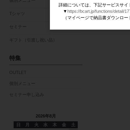
個別メニュー
詳細については、下記サービスサイ
▼
https://bcart.jp/functions/detail/17
Tシャツ
（マイページで納品書ダウンロー
セミナー
ギフト（引渡し祝い品）
特集
OUTLET
個別メニュー
セミナー申し込み
2026年8月
日
月
火
水
木
金
土