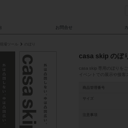
内
お問合せ
家」現場ツール
のぼり
casa skip のぼ
casa skip 専用のぼ
イベントでの展示や接客
商品管理番号
サイズ
注意事項