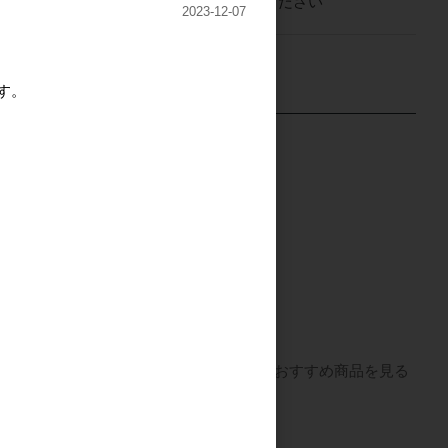
ログイン
してください
2023-12-07
す。
枚セット
MANAITA（自社ロゴ入
家」ポスター
り）
すべてのおすすめ商品を見る