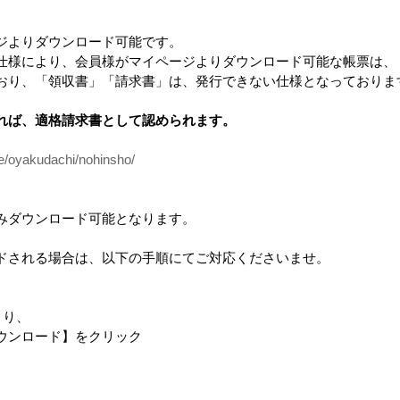
ジよりダウンロード可能です。
仕様により、会員様がマイページよりダウンロード可能な帳票は、
品
おり、「領収書」「請求書」は、発行できない仕様となっておりま
れば、適格請求書として認められます。
ce/oyakudachi/nohinsho/
みダウンロード可能となります。
ドされる場合は、以下の手順にてご対応くださいませ。
レット
design casa 営業ツール
casa 手さげバッグ
選べる！５
ベーシックセット
【SDGs対応製品】
「casaの
より、
ンロード】をクリック