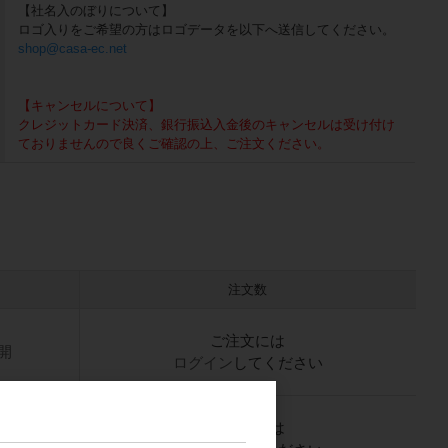
【社名入のぼりについて】
ロゴ入りをご希望の方はロゴデータを以下へ送信してください。
shop@casa-ec.net
【キャンセルについて】
クレジットカード決済、銀行振込入金後のキャンセルは受け付け
ておりませんので良くご確認の上、ご注文ください。
注文数
ご注文には
開
ログイン
してください
ご注文には
開