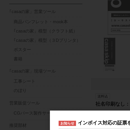
｢casaの家」営業ツール
商品パンフレット・mook本
｢casaの家」模型（クラフト紙）
｢casaの家」模型（３Dプリンタ）
ポスター
書籍
｢casaの家」現場ツール
工事シート
のぼり
送料込
営業販促ツール
社名印刷なし：
CGパース製作サービス
送料込
インボイス対応の証票
お知らせ
推奨部材
社名印刷あり：