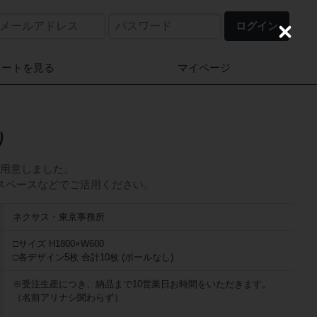
ログイン
C
l
o
カートを見る
マイページ
s
e
り
りをご用意しました。
スペースなどでご活用ください。
ネクサス・東京事務所
□サイズ H1800×W600
□各デザイン5枚 合計10枚 (ポールなし)
※受注生産につき、納品まで10営業日お時間をいただきます。
（名前アリナシ関わらず）