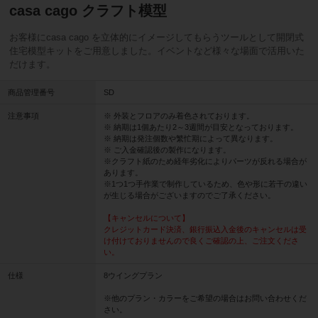
casa cago クラフト模型
お客様にcasa cago を立体的にイメージしてもらうツールとして開閉式
住宅模型キットをご用意しました。イベントなど様々な場面で活用いた
だけます。
商品管理番号
SD
注意事項
※ 外装とフロアのみ着色されております。
※ 納期は1個あたり2～3週間が目安となっております。
※ 納期は発注個数や繁忙期によって異なります。
※ ご入金確認後の製作になります。
※クラフト紙のため経年劣化によりパーツが反れる場合が
あります。
※1つ1つ手作業で制作しているため、色や形に若干の違い
が生じる場合がございますのでご了承ください。
【キャンセルについて】
クレジットカード決済、銀行振込入金後のキャンセルは受
け付けておりませんので良くご確認の上、ご注文くださ
い。
仕様
8ウイングプラン
※他のプラン・カラーをご希望の場合はお問い合わせくだ
さい。