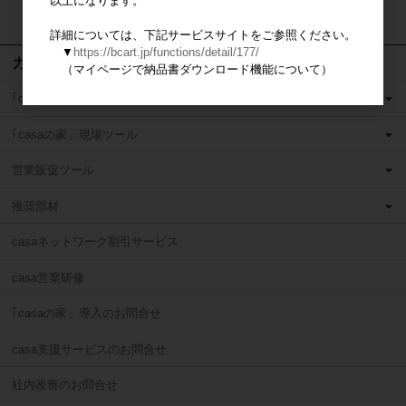
以上になります。
検索
詳細については、下記サービスサイトをご参照ください。
▼
https://bcart.jp/functions/detail/177/
カテゴリ
（マイページで納品書ダウンロード機能について）
｢casaの家」営業ツール
｢casaの家」現場ツール
営業販促ツール
推奨部材
casaネットワーク割引サービス
casa営業研修
｢casaの家」導入のお問合せ
casa支援サービスのお問合せ
社内改善のお問合せ