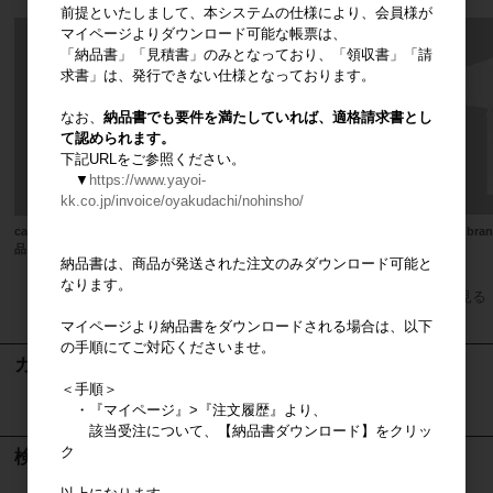
前提といたしまして、本システムの仕様により、会員様が
マイページよりダウンロード可能な帳票は、
「納品書」「見積書」のみとなっており、「領収書」「請
求書」は、発行できない仕様となっております。
なお、
納品書でも要件を満たしていれば、適格請求書とし
て認められます。
下記URLをご参照ください。
▼
https://www.yayoi-
kk.co.jp/invoice/oyakudachi/nohinsho/
bud br
casa 手さげバッグ【SDGs対応製
casa liniere mook本
品】
納品書は、商品が発送された注文のみダウンロード可能と
なります。
すべてのおすすめ商品を見る
マイページより納品書をダウンロードされる場合は、以下
の手順にてご対応くださいませ。
カート
＜手順＞
・『マイページ』>『注文履歴』より、
カートは空です
該当受注について、【納品書ダウンロード】をクリッ
ク
検索