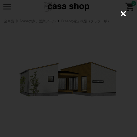
0
C
l
全商品
｢casaの家」営業ツール
｢casaの家」模型（クラフト紙）
o
s
e