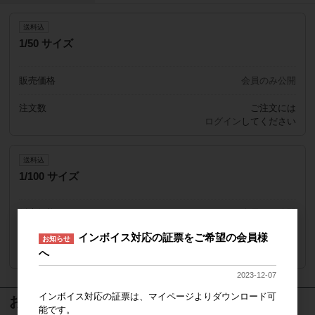
送料込
1/50 サイズ
販売価格
会員のみ公開
注文数
ご注文には
ログイン
してください
送料込
1/100 サイズ
販売価格
会員のみ公開
インボイス対応の証票をご希望の会員様
お知らせ
注文数
ご注文には
へ
ログイン
してください
2023-12-07
インボイス対応の証票は、マイページよりダウンロード可
おすすめ商品
能です。