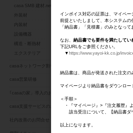
casa SMB 建材.net
送料込
インボイス対応の証票は、マイペー
外装材
100冊
前提といたしまして、本システムの
内装材
「納品書」「見積書」のみとなって
設備機器
なお、
納品書でも要件を満たしてい
構造・断熱材
おすすめ商
下記URLをご参照ください。
▼
https://www.yayoi-kk.co.jp/invoi
エクステリア
casaネットワーク割引サービス
納品書は、商品が発送された注文の
casa営業研修
マイページより納品書をダウンロー
｢casaの家」導入のお問合せ
＜手順＞
・『マイページ』>『注文履歴』
casa支援サービスのお問合せ
casa ビニールバッ
該当受注について、【納品書ダウ
（スタンプ風ロゴデ
社内改善のお問合せ
ン）
以上になります。