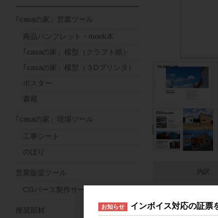
｢casaの家」営業ツール
商品パンフレット・mook本
｢casaの家」模型（クラフト紙）
｢casaの家」模型（３Dプリンタ）
ポスター
書籍
｢casaの家」現場ツール
工事シート
のぼり
内訳
営業販促ツール
CGパース製作サービス
送料込
10冊
インボイス対応の証票
お知らせ
推奨部材