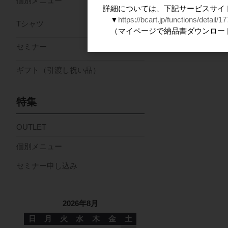
個別メニュー
詳細については、下記サービスサイ
▼
https://bcart.jp/functions/detail/17
Tシャツ
（マイページで納品書ダウンロー
セミナー
ギフト（引渡し祝い品）
特集
OUTLET
個別メニュー
セミナー申し込み
2026年8月
日
月
火
水
木
金
土