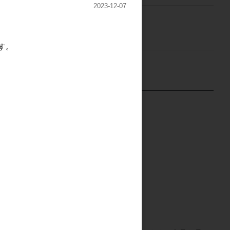
2023-12-07
ご注文には
ログイン
してください
す。
ン案内用パン
casa liniere mook本