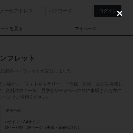
ログイン
C
l
o
カートを見る
マイページ
s
e
A4パンフレット
しい商品案内パンフレットが完成しました。
ラン紹介」「フォトギャラリー」「仕様・設備」などを掲載し
ます。資料請求ツール、見学会やモデルハウスに来場された方に
シーンでご活用ください。
発送企画
□サイズ：A4サイズ
□ページ数：24ページ（表紙・裏表紙含む）