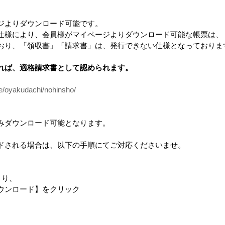
ジよりダウンロード可能です。
会員のみ公開
仕様により、会員様がマイページよりダウンロード可能な帳票は、
おり、「領収書」「請求書」は、発行できない仕様となっておりま
れば、適格請求書として認められます。
品
ce/oyakudachi/nohinsho/
みダウンロード可能となります。
ドされる場合は、以下の手順にてご対応くださいませ。
より、
グ
design casa 営業ツール
casa Tシャツ
ライフプラ
ンロード】をクリック
ザイ
ベーシックセット
フレット