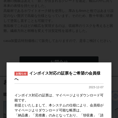
表層の挽板はあえて「節」が含まれるグレードを選定、幅広の中に向く
本来の表情を持たせました。
高級材であるホワイトオーク材を使用し、厚みも4mmと他ではあまり設
定のない贅沢で高級な仕様となっています。そのため、数十年後に研磨
して塗装し直すことも可能です。
無垢板でこれほどの幅広を実現するのは、収縮率のリスクを考えると困
難。繊維方向と樹種を変え寸法安定性を追求しました。
casa加盟店特別価格にて販売しておりますので、是非ご検討ください。
お問合せ
インボイス対応の証票をご希望の会員様
お知らせ
へ
おすすめ商品
2023-12-07
インボイス対応の証票は、マイページよりダウンロード可
能です。
前提といたしまして、本システムの仕様により、会員様が
マイページよりダウンロード可能な帳票は、
「納品書」「見積書」のみとなっており、「領収書」「請