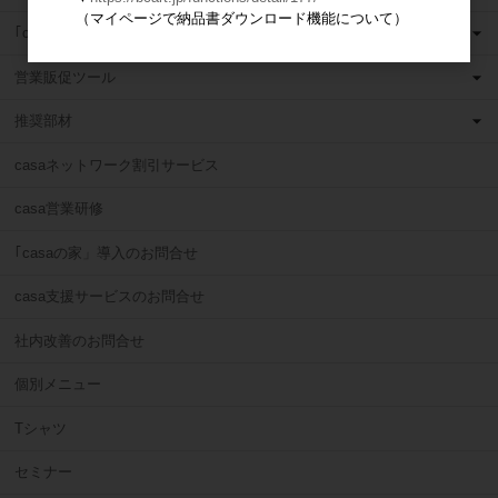
（マイページで納品書ダウンロード機能について）
｢casaの家」現場ツール
営業販促ツール
推奨部材
casaネットワーク割引サービス
casa営業研修
｢casaの家」導入のお問合せ
casa支援サービスのお問合せ
社内改善のお問合せ
個別メニュー
Tシャツ
セミナー