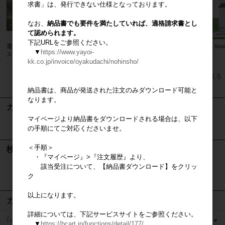
求書」は、発行できない仕様となっております。
なお、
納品書でも要件を満たしていれば、適格請求書とし
て認められます。
下記URLをご参照ください。
選べる！５枚セット「casaの家」ポ
casa Tシャツ
casa lin
▼
https://www.yayoi-
スター
kk.co.jp/invoice/oyakudachi/nohinsho/
すべてのおすすめ商品を見る
納品書は、商品が発送された注文のみダウンロード可能と
なります。
カート
マイページより納品書をダウンロードされる場合は、以下
カートは空です
の手順にてご対応くださいませ。
＜手順＞
検索
・『マイページ』>『注文履歴』より、
該当受注について、【納品書ダウンロード】をクリッ
検索
ク
以上になります。
カテゴリ
詳細については、下記サービスサイトをご参照ください。
｢casaの家」営業ツール
▼
https://bcart.jp/functions/detail/177/