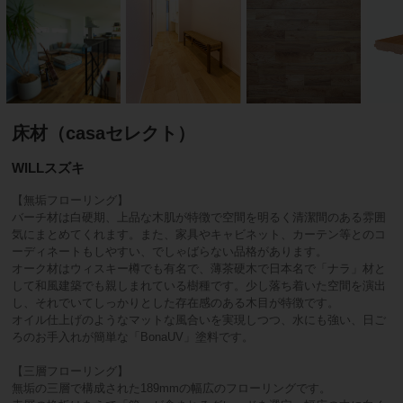
床材（casaセレクト）
WILLスズキ
【無垢フローリング】
バーチ材は白硬期、上品な木肌が特徴で空間を明るく清潔間のある雰囲
気にまとめてくれます。また、家具やキャビネット、カーテン等とのコ
ーディネートもしやすい、でしゃばらない品格があります。
オーク材はウィスキー樽でも有名で、薄茶硬木で日本名で「ナラ」材と
して和風建築でも親しまれている樹種です。少し落ち着いた空間を演出
し、それでいてしっかりとした存在感のある木目が特徴です。
オイル仕上げのようなマットな風合いを実現しつつ、水にも強い、日ご
ろのお手入れが簡単な「BonaUV」塗料です。
【三層フローリング】
無垢の三層で構成された189mmの幅広のフローリングです。