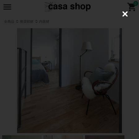
0
C
l
全商品
推奨部材
内装材
o
s
e