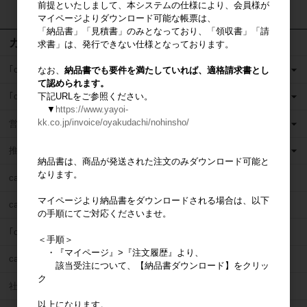
前提といたしまして、本システムの仕様により、会員様が
検索
マイページよりダウンロード可能な帳票は、
「納品書」「見積書」のみとなっており、「領収書」「請
カテゴリ
求書」は、発行できない仕様となっております。
｢casaの家」営業ツール
なお、
納品書でも要件を満たしていれば、適格請求書とし
て認められます。
下記URLをご参照ください。
｢casaの家」現場ツール
▼
https://www.yayoi-
kk.co.jp/invoice/oyakudachi/nohinsho/
営業販促ツール
推奨部材
納品書は、商品が発送された注文のみダウンロード可能と
なります。
casaネットワーク割引サービス
マイページより納品書をダウンロードされる場合は、以下
casa営業研修
の手順にてご対応くださいませ。
｢casaの家」導入のお問合せ
＜手順＞
・『マイページ』>『注文履歴』より、
casa支援サービスのお問合せ
該当受注について、【納品書ダウンロード】をクリッ
ク
社内改善のお問合せ
以上になります。