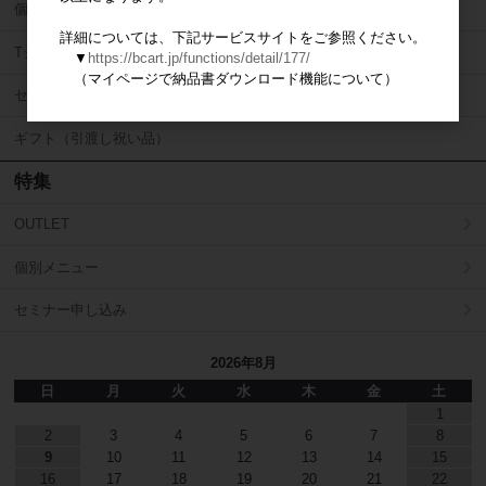
個別メニュー
詳細については、下記サービスサイトをご参照ください。
Tシャツ
▼
https://bcart.jp/functions/detail/177/
（マイページで納品書ダウンロード機能について）
セミナー
ギフト（引渡し祝い品）
特集
OUTLET
個別メニュー
セミナー申し込み
2026年8月
日
月
火
水
木
金
土
1
2
3
4
5
6
7
8
9
10
11
12
13
14
15
16
17
18
19
20
21
22