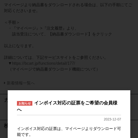
マイページより納品書をダウンロードされる場合は、以下の手順にてご
対応くださいませ。
＜手順＞
・『マイページ』>『注文履歴』より、
該当受注について、【納品書ダウンロード】をクリック
以上になります。
詳細については、下記サービスサイトをご参照ください。
▼
https://bcart.jp/functions/detail/177/
（マイページで納品書ダウンロード機能について）
新着情報一覧へ
カート
インボイス対応の証票をご希望の会員様
お知らせ
へ
カートは空です
2023-12-07
検索
インボイス対応の証票は、マイページよりダウンロード可
能です。