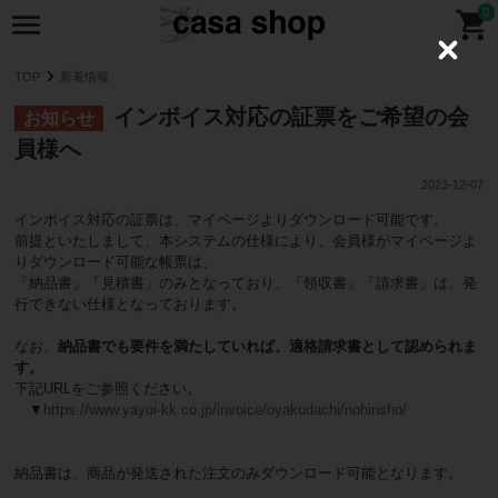
0
C
l
TOP
新着情報
o
s
インボイス対応の証票をご希望の会
お知らせ
e
員様へ
2023-12-07
インボイス対応の証票は、マイページよりダウンロード可能です。
前提といたしまして、本システムの仕様により、会員様がマイページよ
りダウンロード可能な帳票は、
「納品書」「見積書」のみとなっており、「領収書」「請求書」は、発
行できない仕様となっております。
なお、
納品書でも要件を満たしていれば、適格請求書として認められま
す。
下記URLをご参照ください。
▼
https://www.yayoi-kk.co.jp/invoice/oyakudachi/nohinsho/
納品書は、商品が発送された注文のみダウンロード可能となります。