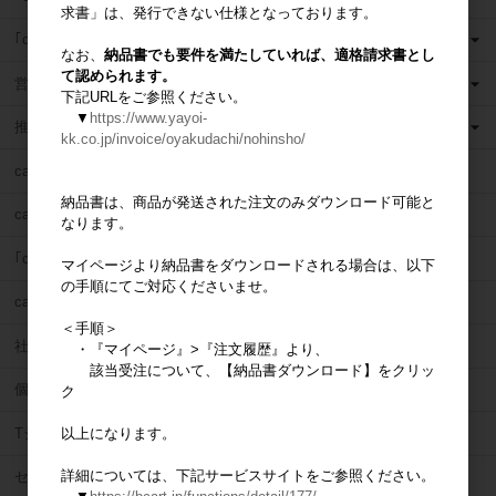
求書」は、発行できない仕様となっております。
｢casaの家」現場ツール
なお、
納品書でも要件を満たしていれば、適格請求書とし
て認められます。
営業販促ツール
下記URLをご参照ください。
▼
https://www.yayoi-
推奨部材
kk.co.jp/invoice/oyakudachi/nohinsho/
casaネットワーク割引サービス
納品書は、商品が発送された注文のみダウンロード可能と
casa営業研修
なります。
｢casaの家」導入のお問合せ
マイページより納品書をダウンロードされる場合は、以下
の手順にてご対応くださいませ。
casa支援サービスのお問合せ
＜手順＞
社内改善のお問合せ
・『マイページ』>『注文履歴』より、
該当受注について、【納品書ダウンロード】をクリッ
個別メニュー
ク
Tシャツ
以上になります。
詳細については、下記サービスサイトをご参照ください。
セミナー