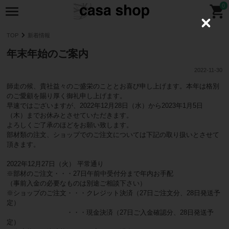
0
C
l
TOP
新着情報
o
s
年末年始のご案内
e
2022-11-30
師走の候、貴社益々のご盛栄のこととお喜び申し上げます。本年は格別
のご愛顧を賜り厚く御礼申し上げます。
早速ではございますが、2022年12月28日（水）から2023年1月5日
（木）までお休みとさせていただきます。
よろしくご了承のほどをお願い致します。
部材類の注文、ショップでのご注文については下記の取り扱いとさせて
頂きます。
2022年12月27日（火） 平常通り
※部材のご注文・・・27日午前中受付分まで年内お手配
（事前入金の必要なものは別途ご相談下さい）
※ショップのご注文・・・クレジット決済（27日ご注文分、28日発送予
定）
・・・現金決済（27日ご入金確認分、28日発送予
定）