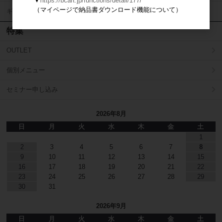
▼
https://bcart.jp/functions/detail/177/
（マイページで納品書ダウンロード機能について）
ギフト（引渡し祝い品）
特集
OUTLET
個別メニュー
セミナー申し込み
2026年8月
日
月
火
水
木
金
土
1
2
3
4
5
6
7
8
9
10
11
12
13
14
15
16
17
18
19
20
21
22
23
24
25
26
27
28
29
30
31
2026年9月
日
月
火
水
木
金
土